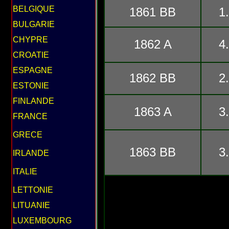
BELGIQUE
1861 BB
1
BULGARIE
CHYPRE
1862 A
4
CROATIE
ESPAGNE
1862 BB
2
ESTONIE
FINLANDE
1863 A
3
FRANCE
GRECE
1863 BB
3
IRLANDE
ITALIE
LETTONIE
LITUANIE
LUXEMBOURG