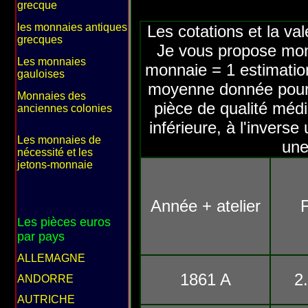
grecque
les monnaies antiques
Les cotations et la va
grecques
Je vous propose mon
Les monnaies
monnaie = 1 estimation
gauloises
moyenne donnée pour 
Monnaies des
pièce de qualité méd
anciennes colonies
inférieure, à l'inverse
Les monnaies de
une
nécessité et les
jetons-monnaie
Année + atelier
Les pièces euros
par pays
ALLEMAGNE
1861 A
2
ANDORRE
AUTRICHE