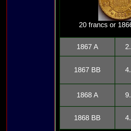
20 francs or 1866
1867 A
2
1867 BB
4
1868 A
9
1868 BB
4