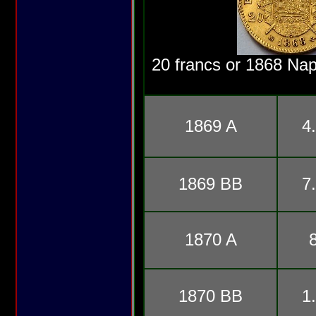
20 francs or 1868 Nap
1869 A
4
1869 BB
7
1870 A
1870 BB
1