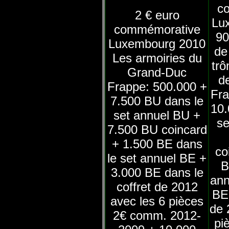
c
2 € euro
Lu
commémorative
90
Luxembourg 2010
de
Les armoiries du
trô
Grand-Duc
d
Frappe: 500.000 +
Fra
7.500 BU dans le
10.
set annuel BU +
se
7.500 BU coincard
+ 1.500 BE dans
co
le set annuel BE +
B
3.000 BE dans le
ann
coffret de 2012
BE 
avec les 6 pièces
de 
2€ comm. 2012-
pi