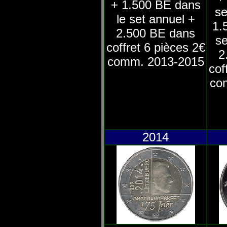
+ 1.500 BE dans
se
le set annuel +
1.
2.500 BE dans
se
coffret 6 pièces 2€
2
comm. 2013-2015
cof
co
2014