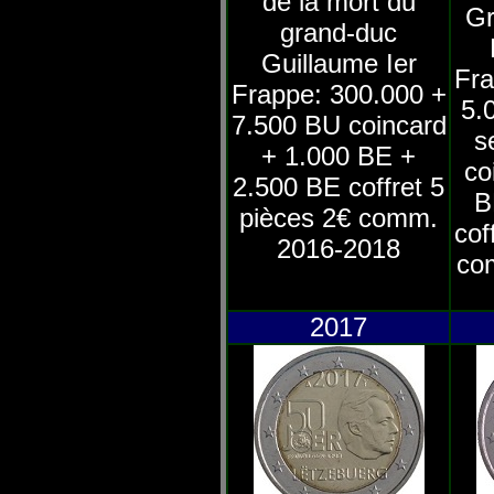
de la mort du
Gr
grand-duc
Guillaume Ier
Fra
Frappe: 300.000 +
5.
7.500 BU coincard
s
+ 1.000 BE +
co
2.500 BE coffret 5
B
pièces 2€ comm.
cof
2016-2018
co
2017