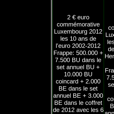
2 € euro
commémorative
c
Luxembourg 2012
Lu
les 10 ans de
le
l'euro 2002-2012
de
Frappe: 500.000 +
Hen
7.500 BU dans le
set annuel BU +
Fra
10.000 BU
7.
coincard + 2.000
se
BE dans le set
annuel BE + 3.000
co
BE dans le coffret
B
de 2012 avec les 6
ann