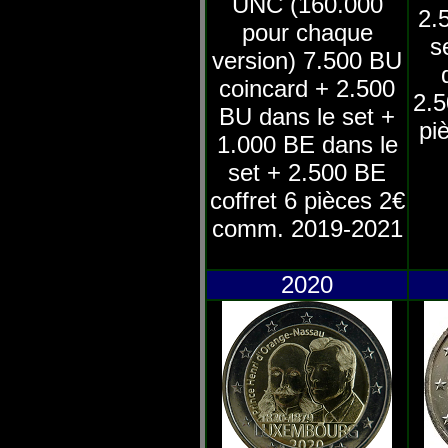
UNC (160.000
2.
pour chaque
s
version)
7.500 BU
coincard + 2.500
2.5
BU dans le set +
pi
1.000 BE dans le
set + 2.500 BE
coffret 6 pièces 2€
comm. 2019-2021
2020