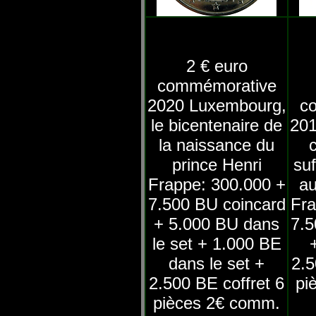
2 € euro
commémorative
2020 Luxembourg,
c
le bicentenaire de
201
la naissance du
prince Henri
suf
Frappe: 300.000 +
au
7.500 BU coincard
Fra
+ 5.000 BU dans
7.5
le set + 1.000 BE
dans le set +
2.5
2.500 BE coffret 6
pi
pièces 2€ comm.