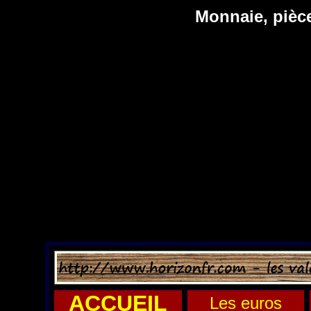
Monnaie, pièc
ACCUEIL
Les euros