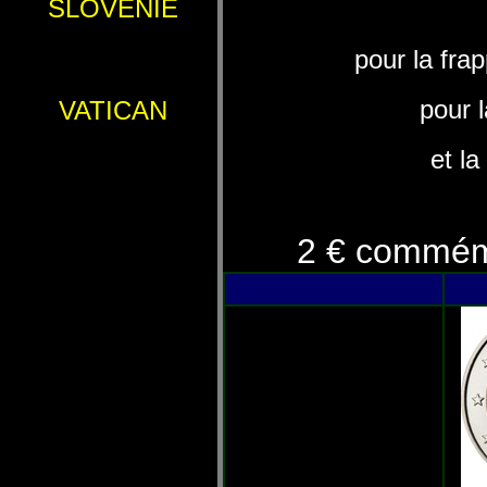
SLOVENIE
pour la fr
pour 
VATICAN
et l
2 € commém