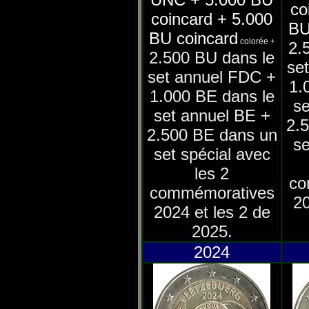
co
coincard +
5.000
BU
BU coincard
colorée +
2.
2.500 BU dans le
se
set annuel FDC +
1.
1.000 BE dans le
se
set annuel BE +
2.
2.500 BE dans un
se
set spécial avec
les 2
co
commémoratives
20
2024 et les 2 de
2025.
2024