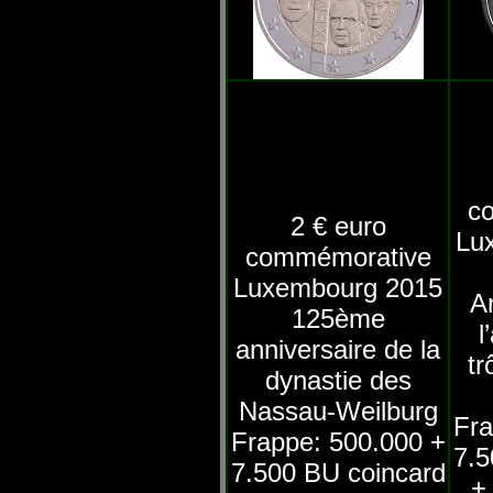
c
2 € euro
Lu
commémorative
Luxembourg 2015
A
125ème
l
anniversaire de la
tr
dynastie des
Nassau-Weilburg
Fra
Frappe: 500.000 +
7.5
7.500 BU coincard
+