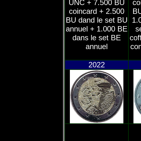
UNC + 7.500 BU
co
coincard + 2.500
BU
BU dand le set BU
1.
annuel + 1.000 BE
s
dans le set BE
cof
annuel
co
2022