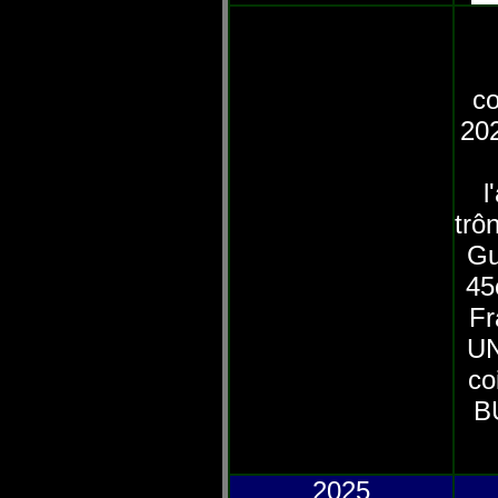
c
20
l
trô
Gu
45
Fr
UN
co
B
2025