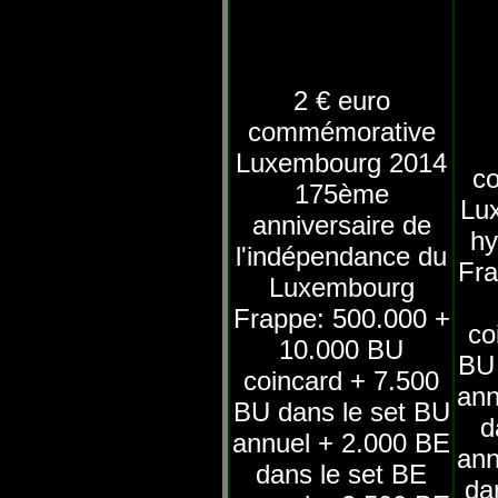
2 € euro
commémorative
Luxembourg 2014
c
175ème
Lu
anniversaire de
hy
l'indépendance du
Fra
Luxembourg
Frappe: 500.000 +
co
10.000 BU
BU 
coincard + 7.500
ann
BU dans le set BU
d
annuel + 2.000 BE
ann
dans le set BE
dan