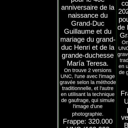
c
anniversaire de la
20
naissance du
pou
Grand-Duc
de 
Guillaume et du
Gr
mariage du grand-
On
duc Henri et de la
UNC,
grande-duchesse
grav
trad
María Teresa.
en u
On trouve 2 versions
de 
UNC, l'une avec l'image
gravée selon la méthode
traditionnelle, et l'autre
Fr
en utilisant la technique
de gaufrage, qui simule
U
l'image d'une
photographie.
ve
Frappe: 320.000
B