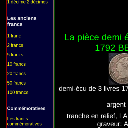
1 décime 2 décimes
Les anciens
francs
La pièce demi é
1 franc
1792 BB
2 francs
5 francs
10 francs
20 francs
50 francs
demi-écu de 3 livres 1
100 francs
argent
Commémoratives
tranche en relief,
Les francs
graveur
commémoratives