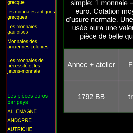
simple: 1 monnaie =
grecque
euro. Cotation mo
les monnaies antiques
grecques
d'usure normale. Une
usée aura une valeu
Les monnaies
gauloises
pièce de belle qu
Monnaies des
anciennes colonies
Les monnaies de
Annèe + atelier
F
nécessité et les
jetons-monnaie
1792 BB
t
Les pièces euros
par pays
ALLEMAGNE
ANDORRE
AUTRICHE