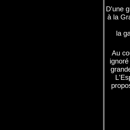
D'une g
à la Gr
la g
Au co
ignoré
grande
L'Es
propos