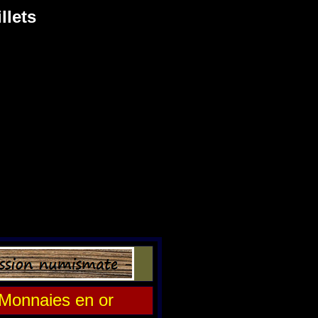
llets
Monnaies en or