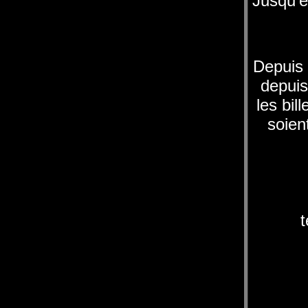
Jusqu'e
Depuis 
depuis
les bil
soien
t