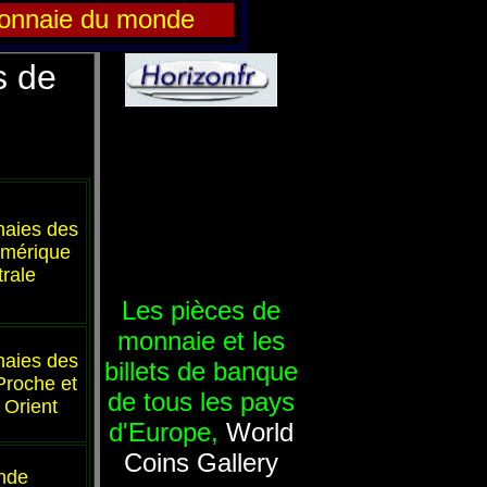
onnaie du monde
s de
aies des
Amérique
rale
Les pièces de
monnaie et les
aies des
billets de banque
Proche et
de tous les pays
Orient
d'Europe,
World
Coins Gallery
onde