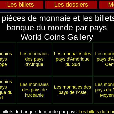
Les billets
Les dossiers
M
 pièces de monnaie et les billet
banque du monde par pays
World Coins Gallery
nnaies
Les monnaies
Les monnaies des
Les monn
ays
des pays
pays d'Amérique
pays d'
ope
d'Afrique
du Sud
Cent
nnaies
Les monnaies
Les monn
ays
Les monnaies des
des pays de
pays du 
que du
pays de l'Asie
l'Océanie
Moyen 
rd
 billets de banque du monde par pays:
Les billets du m