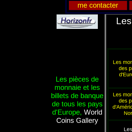
me contacter
Les
Les mo
des p
d'Eur
Les pièces de
monnaie et les
billets de banque
Les mo
des p
de tous les pays
d'Améri
d'Europe,
World
No
Coins Gallery
Les