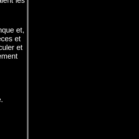
ient les
nque et,
èces et
culer et
lement
.