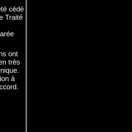
été cédé
e Traité
larée
ns ont
en très
nique.
ion à
accord.