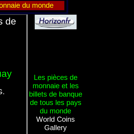
onnaie du monde
s de
uay
Les pièces de
monnaie et les
G.
billets de banque
de tous les pays
du monde
World Coins
Gallery