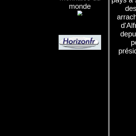
monde
des
arrach
d'Al
depu
p
prési