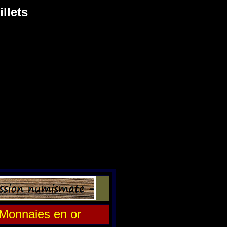
llets
Monnaies en or