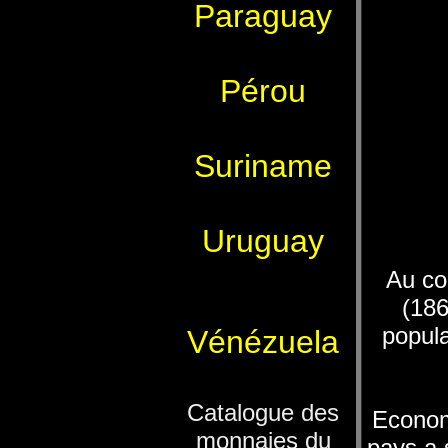
Paraguay
Pérou
Suriname
Uruguay
Au co
(186
popula
Vénézuela
Catalogue des
Econom
monnaies du
pays a 