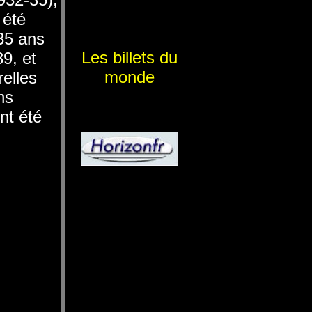
 été
 35 ans
Les billets du
9, et
monde
elles
ns
nt été